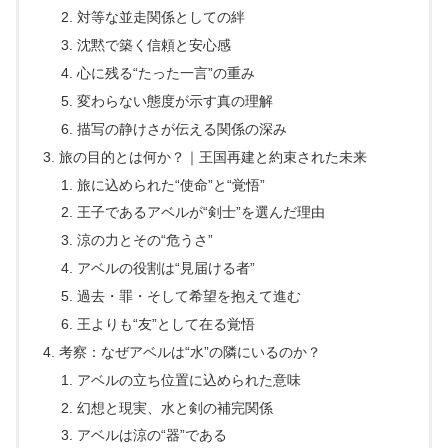
対等な並走関係としての絆
沈黙で築く信頼と安心感
心に残る“たった一言”の重み
変わらない態度が示す真の理解
描写の静けさが伝える関係の深み
旅の目的とは何か？｜王国再建と約束された未来
旅に込められた“使命”と“覚悟”
王子であるアベルが“剣士”を選んだ理由
涼の力とその“危うさ”
アベルの役割は“見届ける者”
過去・罪・そして希望を抱えて進む
王よりも“友”として在る覚悟
考察：なぜアベルは“水”の隣にいるのか？
アベルの立ち位置に込められた意味
幻想と現実、水と剣の補完関係
アベルは涼の“器”である