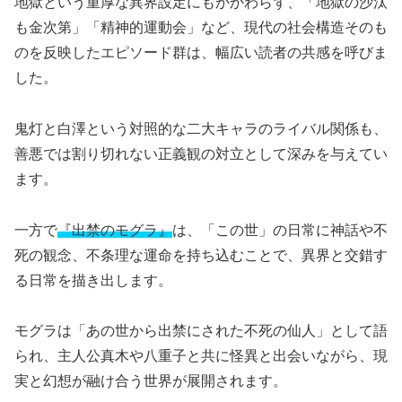
地獄という重厚な異界設定にもかかわらず、「地獄の沙汰
も金次第」「精神的運動会」など、現代の社会構造そのも
のを反映したエピソード群は、幅広い読者の共感を呼びま
した。
鬼灯と白澤という対照的な二大キャラのライバル関係も、
善悪では割り切れない正義観の対立として深みを与えてい
ます。
一方で
『出禁のモグラ』
は、「この世」の日常に神話や不
死の観念、不条理な運命を持ち込むことで、異界と交錯す
る日常を描き出します。
モグラは「あの世から出禁にされた不死の仙人」として語
られ、主人公真木や八重子と共に怪異と出会いながら、現
実と幻想が融け合う世界が展開されます。