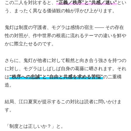
この二人を対比すると、
“正義／秩序”と“共感／迷い”
とい
う、まったく異なる価値観の軸が浮かび上がります。
鬼灯は制度の守護者、モグラは感情の宿主 —— その存在
性の対照が、作中世界の根底に流れるテーマの違いを鮮や
かに際立たせるのです。
さらに、鬼灯が他者に対して毅然と向き合う強さを持つの
に対し、モグラはしばしば自身の葛藤に晒されます。それ
は
“秩序への忠誠”と“自由と共感を求める苦悩”
の二重構
造。
結局、江口夏実が提示するこの対比は読者に問いかけま
す。
「制度とは正しいか？」と。