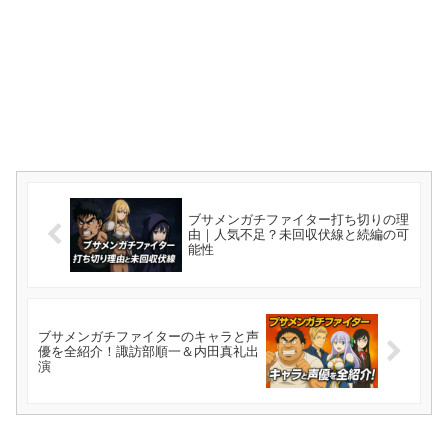
ブサメンガチファイター打ち切りの理
由｜人気不足？未回収伏線と続編の可
能性
ブサメンガチファイターのキャラと声
優を全紹介！諏訪部順一＆内田真礼出
演