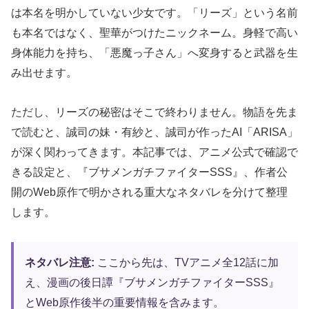
は本名を明かしていない少女です。「リーズ」という名前
も本名ではなく、聖華がつけたニックネーム。身軽で高い
身体能力を持ち、「悪魔っ子さん」へ変身すると武器を生
み出せます。
ただし、リーズの秘密はそこで終わりません。物語を先ま
で読むと、誠司の妹・有紗と、誠司が作ったAI「ARISA」
が深く関わってきます。本記事では、アニメ公式で確認で
きる設定と、『ブサメンガチファイターSSS』、作者公
開のWeb原作で明かされる重大なネタバレを分けて整理
します。
ネタバレ注意:
ここから先は、TVアニメ全12話に加
え、漫画の後日譚『ブサメンガチファイターSSS』
とWeb原作後半の重要情報を含みます。